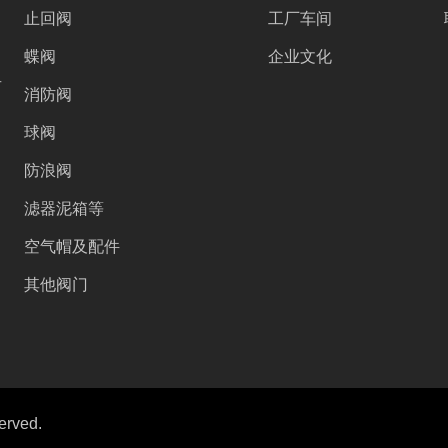
止回阀
工厂车间
蝶阀
企业文化
号
消防阀
球阀
防浪阀
滤器泥箱等
空气帽及配件
其他阀门
erved.