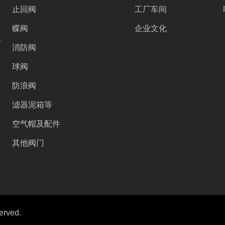
止回阀
工厂车间
蝶阀
企业文化
号
消防阀
球阀
防浪阀
滤器泥箱等
空气帽及配件
其他阀门
erved.