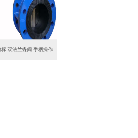
德标 双法兰蝶阀 手柄操作